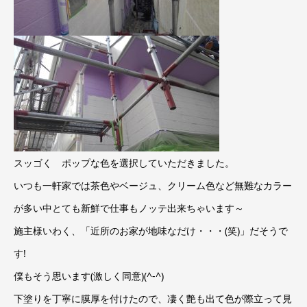
スッゴく ポップな色を選択していただきました。
いつも一軒家では茶色やベージュ、クリーム色など無難なカラー
が多い中とても新鮮で仕事もノッテ出来ちゃいます～
施主様いわく、「近所のお家が地味なだけ・・・(笑)」だそうで
す!
僕もそう思います(激しく同意)(^-^)
下塗りを丁寧に膜厚を付けたので、凄く艶も出て色が際立って見