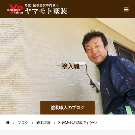
一
塗
入
魂
塗装職人のブログ
ブログ
施工現場
久居M様邸完成です(^^♪