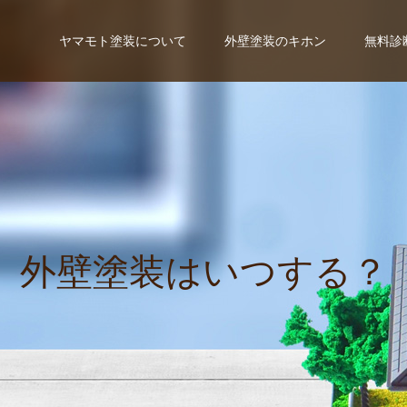
ヤマモト塗装について
外壁塗装のキホン
無料診
外
壁
塗
装
は
い
つ
す
る
？
外
壁
塗
装
が