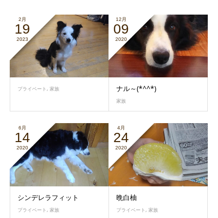
2月
12月
19
09
2023
2020
ナル～(*^^*)
プライベート
,
家族
家族
6月
4月
14
24
2020
2020
シンデレラフィット
晩白柚
プライベート
,
家族
プライベート
,
家族