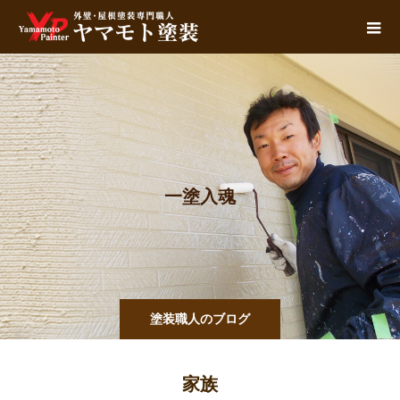
一
塗
入
魂
塗装職人のブログ
家族