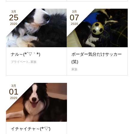
3月
3月
25
07
2020
2020
ナル～(*´▽｀*)
ボーダー気分だけサッカー
(笑)
プライベート
,
家族
家族
3月
01
2020
イチャイチャ～(*’▽’)