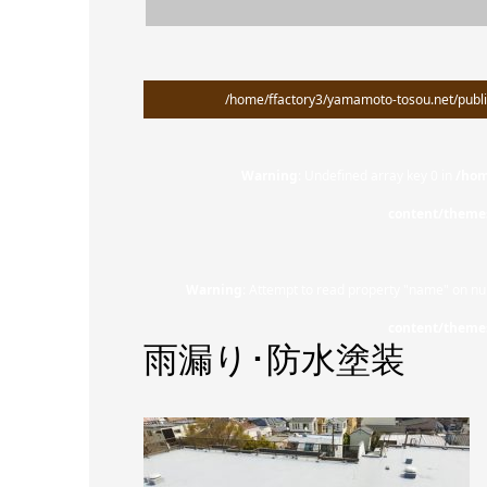
/home/ffactory3/yamamoto-tosou.net/publi
Warning
: Undefined array key 0 in
/hom
content/theme
Warning
: Attempt to read property "name" on nul
content/theme
雨漏り･防水塗装