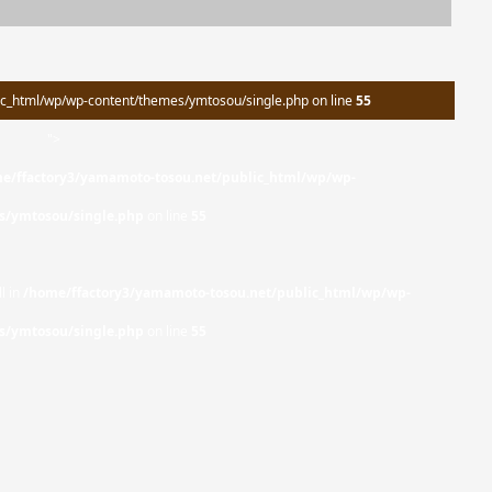
c_html/wp/wp-content/themes/ymtosou/single.php on line
55
">
e/ffactory3/yamamoto-tosou.net/public_html/wp/wp-
s/ymtosou/single.php
on line
55
l in
/home/ffactory3/yamamoto-tosou.net/public_html/wp/wp-
s/ymtosou/single.php
on line
55