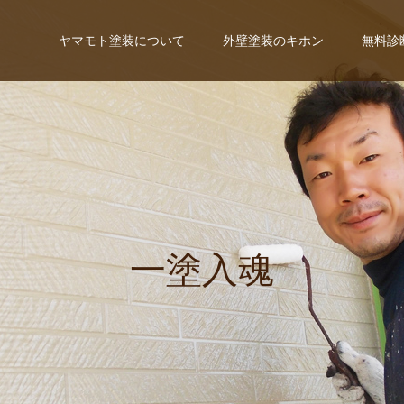
ヤマモト塗装について
外壁塗装のキホン
無料診
一
塗
入
魂