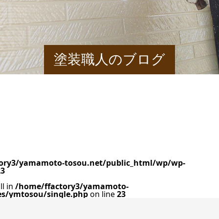
塗装職人のブログ
ory3/yamamoto-tosou.net/public_html/wp/wp-
23
ll in
/home/ffactory3/yamamoto-
es/ymtosou/single.php
on line
23