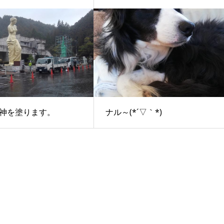
神を塗ります。
ナル～(*´▽｀*)