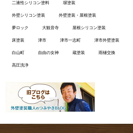
二液性シリコン塗料
塀塗装
外壁シリコン塗装
外壁塗装・屋根塗装
夢ロック
大観音寺
屋根シリコン塗装
床塗装
津市
津市一志町
津市外壁塗装
白山町
自由の女神
蔵塗装
雨樋交換
高圧洗浄