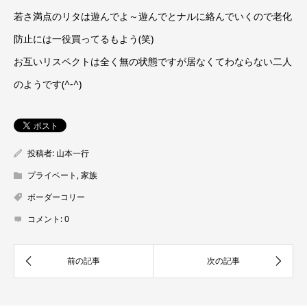
若さ満点のリタは遊んでよ～遊んでとナルに絡んでいくので老化
防止には一役買ってるもよう(笑)
お互いリスペクトは全く無の状態ですが居なくてわならない二人
のようです(^-^)
投稿者:
山本一行
プライベート
,
家族
ボーダーコリー
コメント:
0