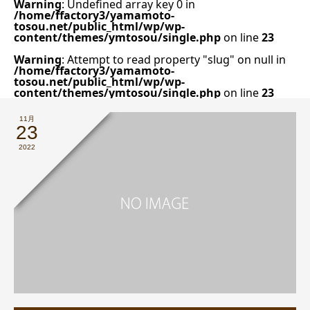
Warning
: Undefined array key 0 in
/home/ffactory3/yamamoto-
tosou.net/public_html/wp/wp-
content/themes/ymtosou/single.php
on line
23
Warning
: Attempt to read property "slug" on null in
/home/ffactory3/yamamoto-
tosou.net/public_html/wp/wp-
content/themes/ymtosou/single.php
on line
23
11月
23
2022