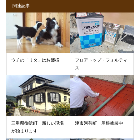
関連記事
ウチの「リタ」はお姫様
フロアトップ・フォルティ
ス
三重県御浜町 新しい現場
津市河芸町 屋根塗装中
が始まります