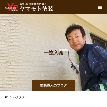
一
塗
入
魂
塗装職人のブログ
ハクタク6