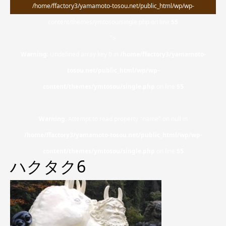
/home/ffactory3/yamamoto-tosou.net/public_html/wp/wp-
content/themes/ymtosou/single.php on line
55
">
Warning
: Undefined array key 0 in
/home/ffactory3/yamamoto-
tosou.net/public_html/wp/wp-
content/themes/ymtosou/single.php
on line
55
Warning
: Attempt to read property "name" on null in
/home/ffactory3/yamamoto-tosou.net/public_html/wp/wp-
content/themes/ymtosou/single.php
on line
55
ハクタク6