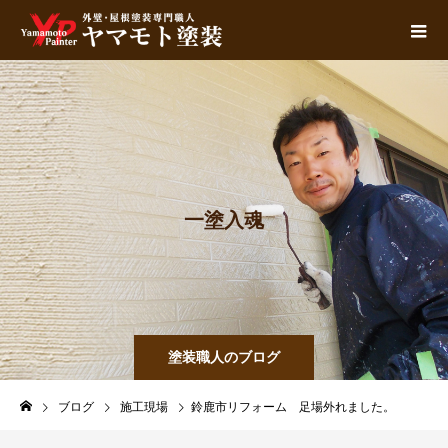
一
塗
入
魂
塗装職人のブログ
ブログ
施工現場
鈴鹿市リフォーム 足場外れました。