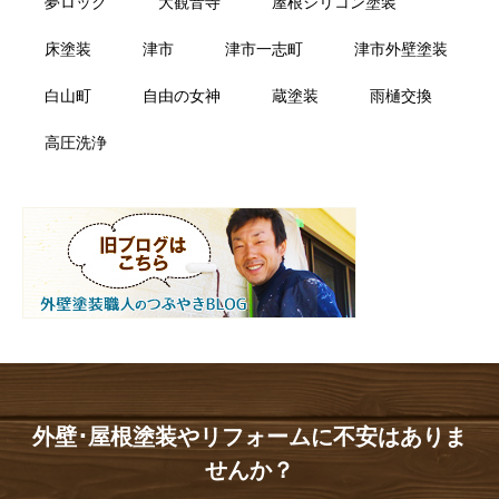
夢ロック
大観音寺
屋根シリコン塗装
床塗装
津市
津市一志町
津市外壁塗装
白山町
自由の女神
蔵塗装
雨樋交換
高圧洗浄
外壁･屋根塗装やリフォームに不安はありま
せんか？