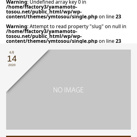
Warning
: Undefined array key 0 in
/home/ffactory3/yamamoto-
tosou.net/public_html/wp/wp-
content/themes/ymtosou/single.php
on line
23
Warning
: Attempt to read property "slug" on null in
/home/ffactory3/yamamoto-
tosou.net/public_html/wp/wp-
content/themes/ymtosou/single.php
on line
23
6月
14
2020