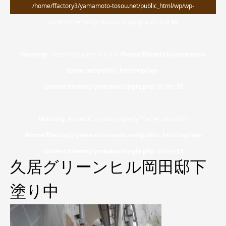
/home/ffactory3/yamamoto-tosou.net/public_html/wp/wp-
content/themes/ymtosou/single.php on line
55
">
Warning
: Undefined array key 0 in
/home/ffactory3/yamamoto-
tosou.net/public_html/wp/wp-
content/themes/ymtosou/single.php
on line
55
Warning
: Attempt to read property "name" on null in
/home/ffactory3/yamamoto-tosou.net/public_html/wp/wp-
content/themes/ymtosou/single.php
on line
55
久居グリーンヒル岡田邸下
塗り中