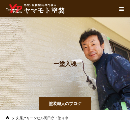
一
塗
入
魂
塗装職人のブログ
久居グリーンヒル岡田邸下塗り中