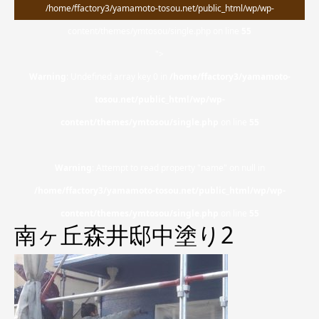
/home/ffactory3/yamamoto-tosou.net/public_html/wp/wp-
content/themes/ymtosou/single.php on line
55
">
Warning
: Undefined array key 0 in
/home/ffactory3/yamamoto-
tosou.net/public_html/wp/wp-
content/themes/ymtosou/single.php
on line
55
Warning
: Attempt to read property "name" on null in
/home/ffactory3/yamamoto-tosou.net/public_html/wp/wp-
content/themes/ymtosou/single.php
on line
55
南ヶ丘森井邸中塗り2