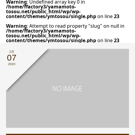
Warning
: Undefined array key 0 in
/home/ffactory3/yamamoto-
tosou.net/public_html/wp/wp-
content/themes/ymtosou/single.php
on line
23
Warning
: Attempt to read property "slug" on null in
/home/ffactory3/yamamoto-
tosou.net/public_html/wp/wp-
content/themes/ymtosou/single.php
on line
23
2月
07
2020