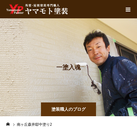
一
塗
入
魂
塗装職人のブログ
南ヶ丘森井邸中塗り2