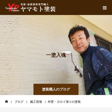
一
塗
入
魂
塗装職人のブログ
ブログ
施工現場
外壁・ヨロイ張りの塗装