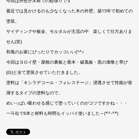
今回は外壁が木材での鎧張りです
最近では見かけるのも少なくなった木の外壁。築15年で初めての
塗装。
サイディングや板金、モルタルが主流の中 楽しくて仕方ありま
せん(笑)
和風のお家にびったりでカッコいい(^^♪
今回はヨロイ壁・屋根の裏板と垂木・破風板・黒の漆喰と帯び
(白)と全て塗装させていただきました。
塗料は「キシラデコール・フォレステージ」浸透させて性能が発
揮するタイプの塗料なので、
めいっぱい吸わせる感じで塗っていくのがコツですかね・・・
一斗缶で6本と材料も時間もイッパイ使いました～(*^-^*)