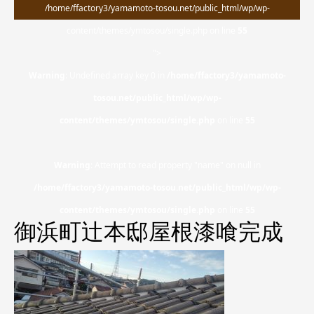
/home/ffactory3/yamamoto-tosou.net/public_html/wp/wp-
content/themes/ymtosou/single.php on line
55
">
Warning
: Undefined array key 0 in
/home/ffactory3/yamamoto-
tosou.net/public_html/wp/wp-
content/themes/ymtosou/single.php
on line
55
Warning
: Attempt to read property "name" on null in
/home/ffactory3/yamamoto-tosou.net/public_html/wp/wp-
content/themes/ymtosou/single.php
on line
55
御浜町辻本邸屋根漆喰完成