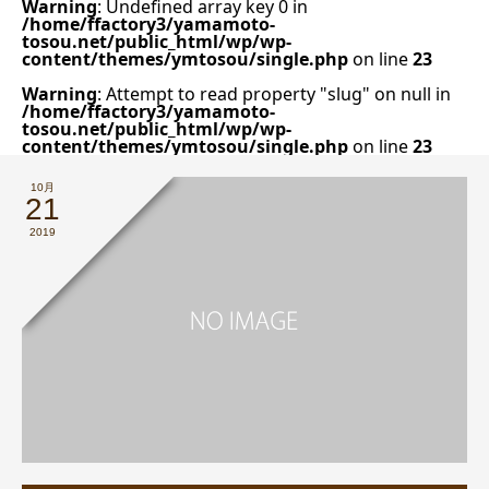
Warning
: Undefined array key 0 in
/home/ffactory3/yamamoto-
tosou.net/public_html/wp/wp-
content/themes/ymtosou/single.php
on line
23
Warning
: Attempt to read property "slug" on null in
/home/ffactory3/yamamoto-
tosou.net/public_html/wp/wp-
content/themes/ymtosou/single.php
on line
23
10月
21
2019