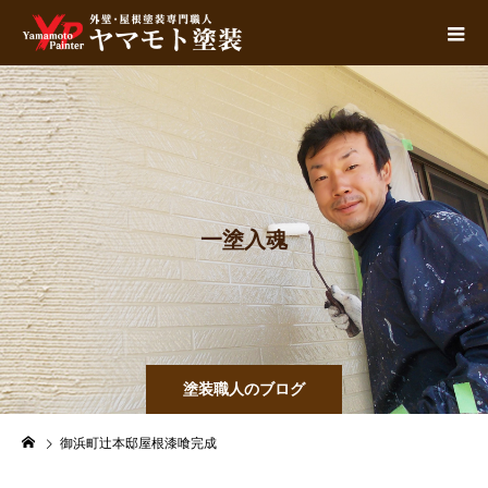
一
塗
入
魂
塗装職人のブログ
御浜町辻本邸屋根漆喰完成