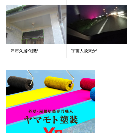
津市久居K様邸
宇宙人飛来か!