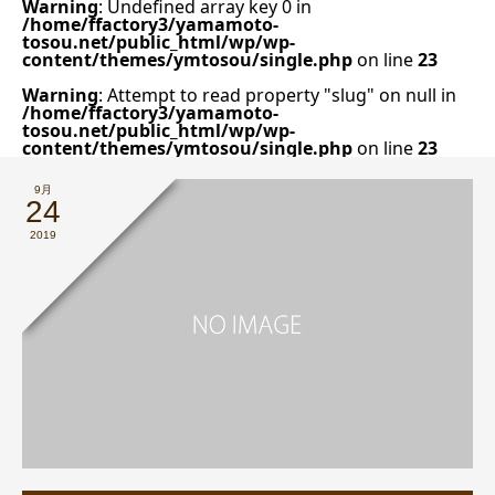
Warning
: Undefined array key 0 in
/home/ffactory3/yamamoto-
tosou.net/public_html/wp/wp-
content/themes/ymtosou/single.php
on line
23
Warning
: Attempt to read property "slug" on null in
/home/ffactory3/yamamoto-
tosou.net/public_html/wp/wp-
content/themes/ymtosou/single.php
on line
23
9月
24
2019