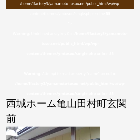
/home/ffactory3/yamamoto-tosou.net/public_html/wp/wp-
content/themes/ymtosou/single.php on line
55
">
Warning
: Undefined array key 0 in
/home/ffactory3/yamamoto-
tosou.net/public_html/wp/wp-
content/themes/ymtosou/single.php
on line
55
Warning
: Attempt to read property "name" on null in
/home/ffactory3/yamamoto-tosou.net/public_html/wp/wp-
content/themes/ymtosou/single.php
on line
55
西城ホーム亀山田村町玄関
前