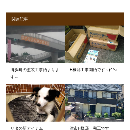
関連記事
御浜町の塗装工事始まりま
H様邸工事開始です～(^^♪
す～
リタの新アイテム
津市H様邸 完工です