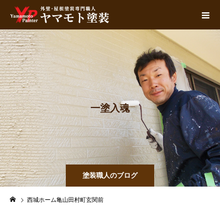
一
塗
入
魂
塗装職人のブログ
西城ホーム亀山田村町玄関前