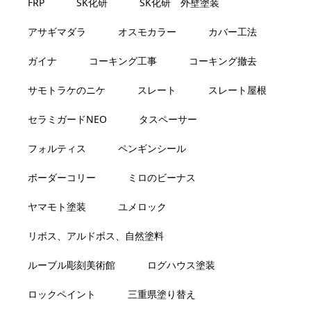
FRP
SK化研
SK化研 外壁塗装
アサギマダラ
オスモカラー
カバー工法
ガイナ
コーキング工事
コーキング撤去
サモトラケのニケ
スレート
スレート屋根
セラミガードNEO
タスペーサー
フォルティス
ペンギンシール
ボーダーコリー
ミロのビーナス
ヤマモト塗装
ユメロック
リボス、アルドボス、自然塗料
ルーブル彫刻美術館
ログハウス塗装
ロックペイント
三重県塗り替え