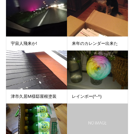
宇宙人飛来か!
来年のカレンダー出来た
津市久居M様邸屋根塗装
レインボー(^-^)