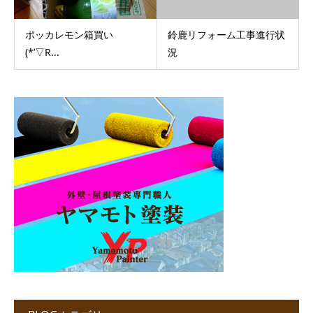
ポッカレモン箱買い
鈴鹿リフォーム工事進行状
(*’▽R...
況