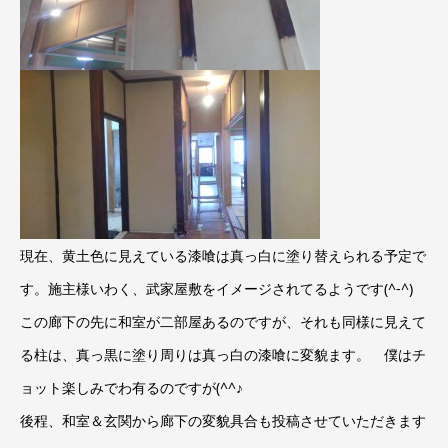
現在、黄土色に見えている漆喰は真っ白に塗り替えられる予定で
す。施主様いわく、武家屋敷をイメージされてるようです(^-^)
この廊下の先に和室が二部屋あるのですが、それも同様に見えて
る柱は、真っ黒に塗り周りは真っ白の漆喰に変貌ます。 僕はチ
ョット楽しみでわ有るのですが(^^♪
後程、和室＆玄関から廊下の変貌具合も投稿させていただきます