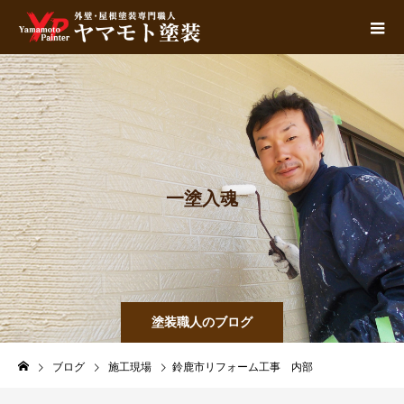
一
塗
入
魂
塗装職人のブログ
ブログ
施工現場
鈴鹿市リフォーム工事 内部