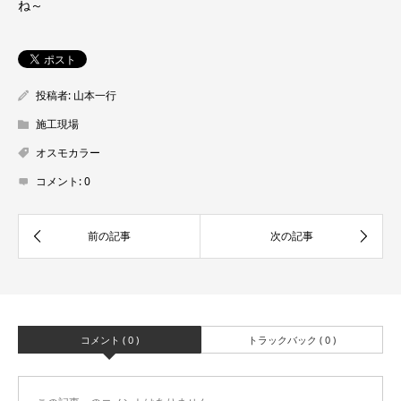
ね～
投稿者:
山本一行
施工現場
オスモカラー
コメント:
0
コメント ( 0 )
トラックバック ( 0 )