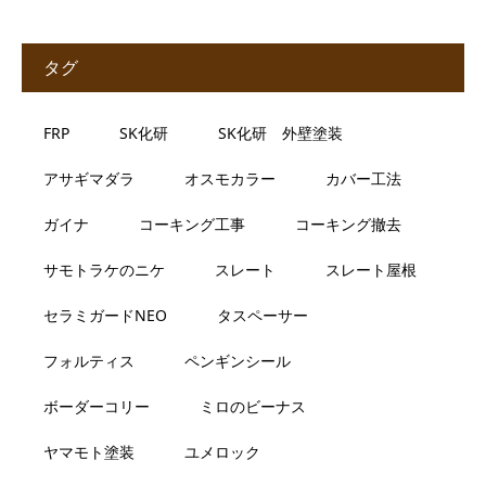
タグ
FRP
SK化研
SK化研 外壁塗装
アサギマダラ
オスモカラー
カバー工法
ガイナ
コーキング工事
コーキング撤去
サモトラケのニケ
スレート
スレート屋根
セラミガードNEO
タスペーサー
フォルティス
ペンギンシール
ボーダーコリー
ミロのビーナス
ヤマモト塗装
ユメロック