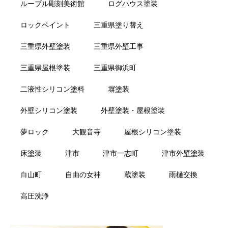
ルーブル彫刻美術館
ログハウス塗装
ロックペイント
三重県塗り替え
三重県外壁塗装
三重県外壁工事
三重県屋根塗装
三重県御浜町
二液性シリコン塗料
塀塗装
外壁シリコン塗装
外壁塗装・屋根塗装
夢ロック
大観音寺
屋根シリコン塗装
床塗装
津市
津市一志町
津市外壁塗装
白山町
自由の女神
蔵塗装
雨樋交換
高圧洗浄