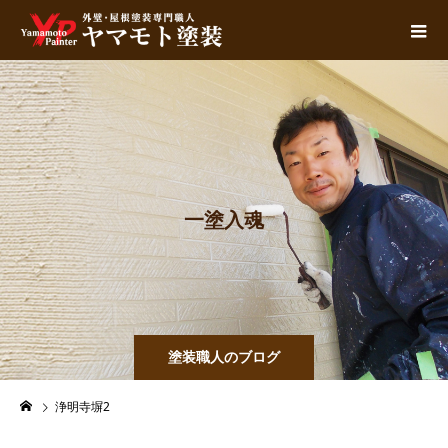
一
塗
入
魂
塗装職人のブログ
浄明寺塀2