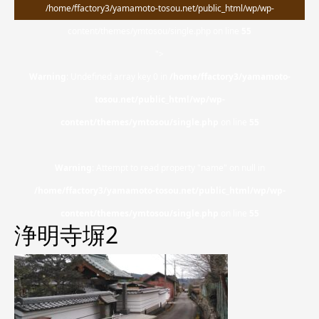
/home/ffactory3/yamamoto-tosou.net/public_html/wp/wp-
content/themes/ymtosou/single.php on line
55
">
Warning
: Undefined array key 0 in
/home/ffactory3/yamamoto-
tosou.net/public_html/wp/wp-
content/themes/ymtosou/single.php
on line
55
Warning
: Attempt to read property "name" on null in
/home/ffactory3/yamamoto-tosou.net/public_html/wp/wp-
content/themes/ymtosou/single.php
on line
55
浄明寺塀2