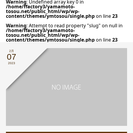
Warning
: Undefined array key 0 in
/home/ffactory3/yamamoto-
tosou.net/public_html/wp/wp-
content/themes/ymtosou/single.php
on line
23
Warning
: Attempt to read property "slug" on null in
/home/ffactory3/yamamoto-
tosou.net/public_html/wp/wp-
content/themes/ymtosou/single.php
on line
23
2月
07
2023