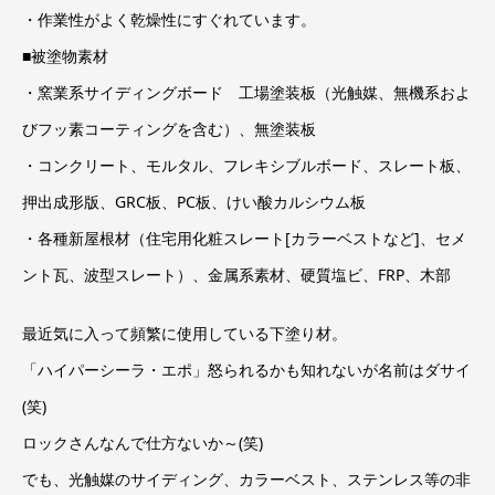
・作業性がよく乾燥性にすぐれています。
■被塗物素材
・窯業系サイディングボード 工場塗装板（光触媒、無機系およ
びフッ素コーティングを含む）、無塗装板
・コンクリート、モルタル、フレキシブルボード、スレート板、
押出成形版、GRC板、PC板、けい酸カルシウム板
・各種新屋根材（住宅用化粧スレート[カラーベストなど]、セメ
ント瓦、波型スレート）、金属系素材、硬質塩ビ、FRP、木部
最近気に入って頻繁に使用している下塗り材。
「ハイパーシーラ・エポ」怒られるかも知れないが名前はダサイ
(笑)
ロックさんなんで仕方ないか～(笑)
でも、光触媒のサイディング、カラーベスト、ステンレス等の非