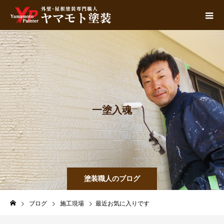
一
塗
入
魂
塗装職人のブログ
ブログ
施工現場
最近お気に入りです