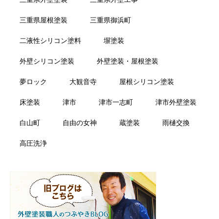
三重県屋根塗装
三重県御浜町
二液性シリコン塗料
塀塗装
外壁シリコン塗装
外壁塗装・屋根塗装
夢ロック
大観音寺
屋根シリコン塗装
床塗装
津市
津市一志町
津市外壁塗装
白山町
自由の女神
蔵塗装
雨樋交換
高圧洗浄