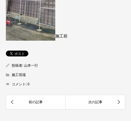
施工前
投稿者:
山本一行
施工現場
コメント:
0