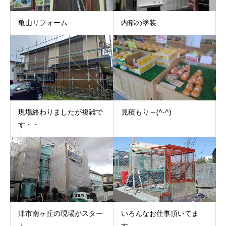
亀山リフォーム
内部の塗装
現場終わりましたが複雑で
見積もり～(^-^)
す・・
津市南ヶ丘の現場がスター
いろんなお仕事頂いてま
ト
す。