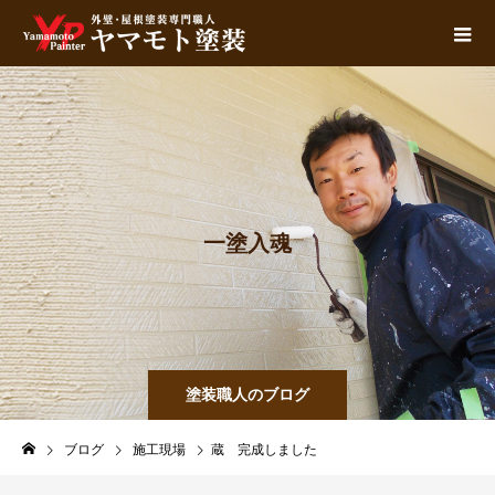
一
塗
入
魂
塗装職人のブログ
ブログ
施工現場
蔵 完成しました