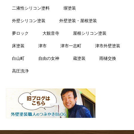
二液性シリコン塗料
塀塗装
外壁シリコン塗装
外壁塗装・屋根塗装
夢ロック
大観音寺
屋根シリコン塗装
床塗装
津市
津市一志町
津市外壁塗装
白山町
自由の女神
蔵塗装
雨樋交換
高圧洗浄