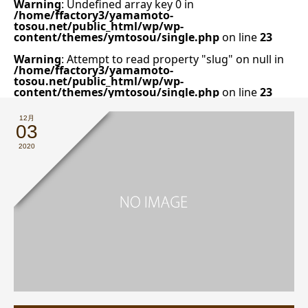
Warning
: Undefined array key 0 in
/home/ffactory3/yamamoto-
tosou.net/public_html/wp/wp-
content/themes/ymtosou/single.php
on line
23
Warning
: Attempt to read property "slug" on null in
/home/ffactory3/yamamoto-
tosou.net/public_html/wp/wp-
content/themes/ymtosou/single.php
on line
23
12月
03
2020