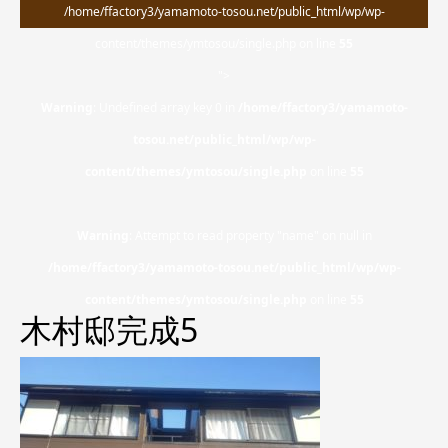
/home/ffactory3/yamamoto-tosou.net/public_html/wp/wp-
content/themes/ymtosou/single.php on line
55
">
Warning
: Undefined array key 0 in
/home/ffactory3/yamamoto-
tosou.net/public_html/wp/wp-
content/themes/ymtosou/single.php
on line
55
Warning
: Attempt to read property "name" on null in
/home/ffactory3/yamamoto-tosou.net/public_html/wp/wp-
content/themes/ymtosou/single.php
on line
55
木村邸完成5