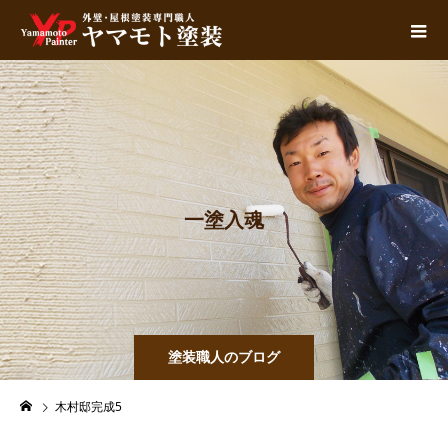
一
塗
入
魂
塗装職人のブログ
木村邸完成5