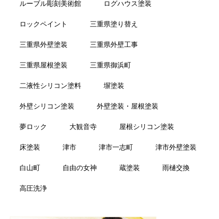
ルーブル彫刻美術館
ログハウス塗装
ロックペイント
三重県塗り替え
三重県外壁塗装
三重県外壁工事
三重県屋根塗装
三重県御浜町
二液性シリコン塗料
塀塗装
外壁シリコン塗装
外壁塗装・屋根塗装
夢ロック
大観音寺
屋根シリコン塗装
床塗装
津市
津市一志町
津市外壁塗装
白山町
自由の女神
蔵塗装
雨樋交換
高圧洗浄