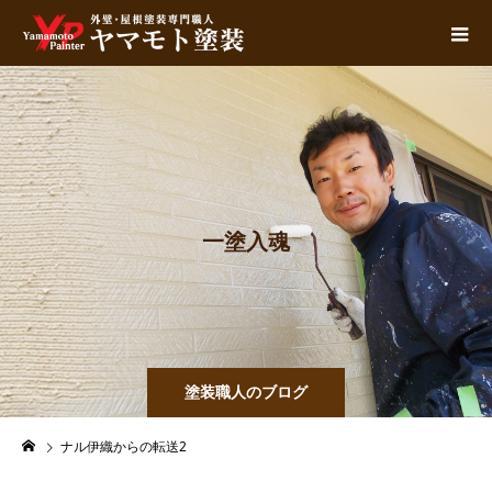
一
塗
入
魂
塗装職人のブログ
ナル伊織からの転送2