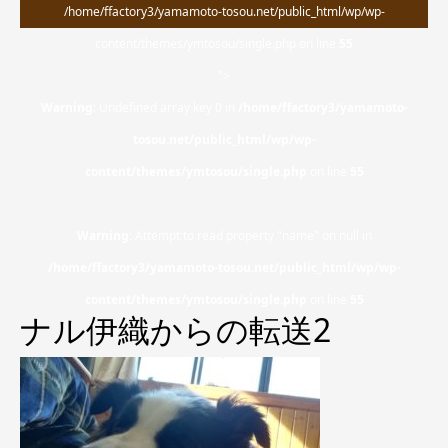
/home/ffactory3/yamamoto-tosou.net/public_html/wp/wp-
content/themes/ymtosou/single.php on line
55
">
Warning
: Undefined array key 0 in
/home/ffactory3/yamamoto-
tosou.net/public_html/wp/wp-
content/themes/ymtosou/single.php
on line
55
Warning
: Attempt to read property "name" on null in
/home/ffactory3/yamamoto-tosou.net/public_html/wp/wp-
content/themes/ymtosou/single.php
on line
55
ナル伊織からの転送2