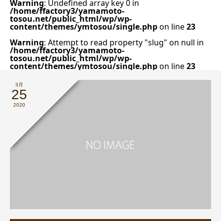
Warning
: Undefined array key 0 in
/home/ffactory3/yamamoto-
tosou.net/public_html/wp/wp-
content/themes/ymtosou/single.php
on line
23
Warning
: Attempt to read property "slug" on null in
/home/ffactory3/yamamoto-
tosou.net/public_html/wp/wp-
content/themes/ymtosou/single.php
on line
23
3月
25
2020