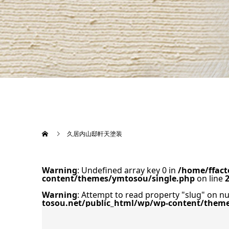
久居内山邸軒天塗装
Warning
: Undefined array key 0 in
/home/ffact
content/themes/ymtosou/single.php
on line
Warning
: Attempt to read property "slug" on nu
tosou.net/public_html/wp/wp-content/them