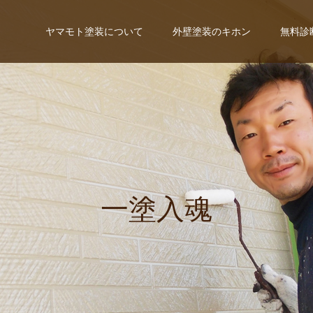
ヤマモト塗装について
外壁塗装のキホン
無料診
一
塗
入
魂