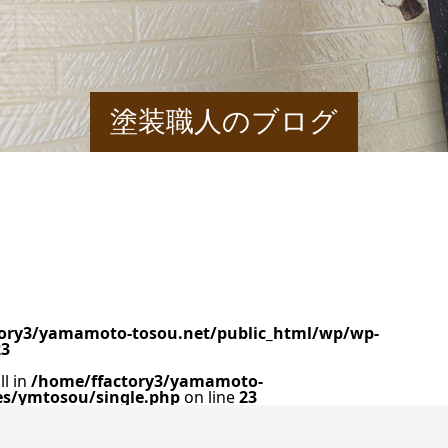
塗装職人のブログ
ory3/yamamoto-tosou.net/public_html/wp/wp-
23
ll in
/home/ffactory3/yamamoto-
es/ymtosou/single.php
on line
23