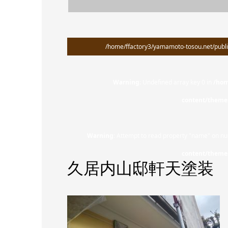
/home/ffactory3/yamamoto-tosou.net/publi
Warning
: Undefined array key 0 in
/hom
content/theme
Warning
: Attempt to read property "name" on nul
content/theme
久居内山邸軒天塗装