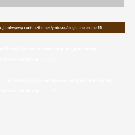
c_html/wp/wp-content/themes/ymtosou/single.php on line
55
">
e/ffactory3/yamamoto-tosou.net/public_html/wp/wp-
s/ymtosou/single.php
on line
55
l in
/home/ffactory3/yamamoto-tosou.net/public_html/wp/wp-
s/ymtosou/single.php
on line
55