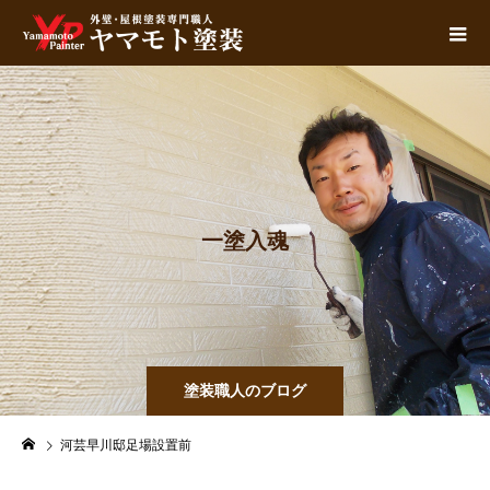
一
塗
入
魂
塗装職人のブログ
河芸早川邸足場設置前