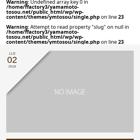
Warning
: Undefined array key 0 in
/home/ffactory3/yamamoto-
tosou.net/public_html/wp/wp-
content/themes/ymtosou/single.php
on line
23
Warning
: Attempt to read property "slug" on null in
/home/ffactory3/yamamoto-
tosou.net/public_html/wp/wp-
content/themes/ymtosou/single.php
on line
23
11月
02
2019