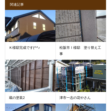
関連記事
Ｋ様邸完成です(^^♪
松阪市Ⅰ様邸 塗り替え工
事
蔵の塗装2
津市一志の花やさん