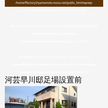
/home/ffactory3/yamamoto-tosou.net/public_html/wp/wp-
content/themes/ymtosou/single.php on line
55
">
Warning
: Undefined array key 0 in
/home/ffactory3/yamamoto-
tosou.net/public_html/wp/wp-
content/themes/ymtosou/single.php
on line
55
Warning
: Attempt to read property "name" on null in
/home/ffactory3/yamamoto-tosou.net/public_html/wp/wp-
content/themes/ymtosou/single.php
on line
55
河芸早川邸足場設置前