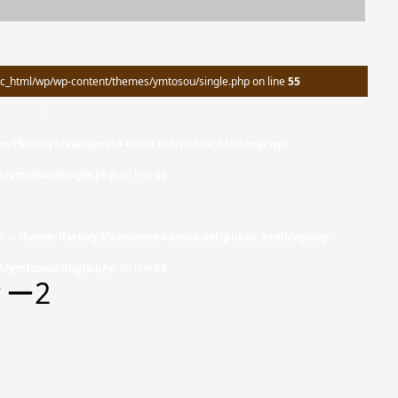
c_html/wp/wp-content/themes/ymtosou/single.php on line
55
">
e/ffactory3/yamamoto-tosou.net/public_html/wp/wp-
s/ymtosou/single.php
on line
55
l in
/home/ffactory3/yamamoto-tosou.net/public_html/wp/wp-
s/ymtosou/single.php
on line
55
ー2