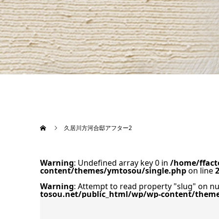
久居川方河合邸アフター2
Warning
: Undefined array key 0 in
/home/ffact
content/themes/ymtosou/single.php
on line
Warning
: Attempt to read property "slug" on nu
tosou.net/public_html/wp/wp-content/them