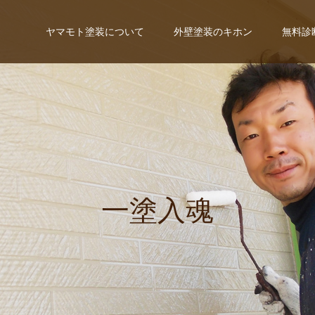
ヤマモト塗装について
外壁塗装のキホン
無料診
一
塗
入
魂