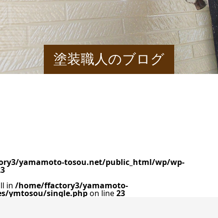
塗装職人のブログ
ory3/yamamoto-tosou.net/public_html/wp/wp-
23
ll in
/home/ffactory3/yamamoto-
es/ymtosou/single.php
on line
23