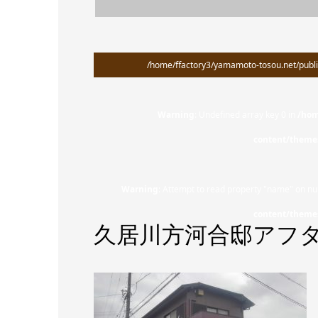
/home/ffactory3/yamamoto-tosou.net/publi
Warning
: Undefined array key 0 in
/hom
content/theme
Warning
: Attempt to read property "name" on nul
content/theme
久居川方河合邸アフタ