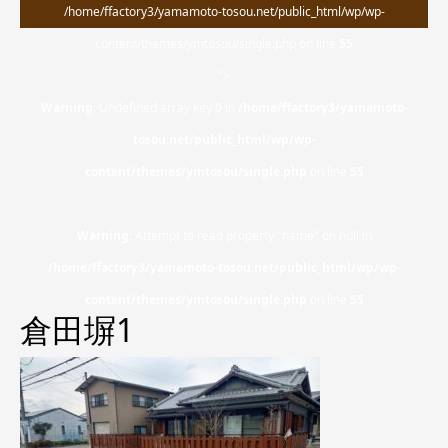
/home/ffactory3/yamamoto-tosou.net/public_html/wp/wp-
content/themes/ymtosou/single.php on line
55
">
Warning
: Undefined array key 0 in
/home/ffactory3/yamamoto-
tosou.net/public_html/wp/wp-
content/themes/ymtosou/single.php
on line
55
Warning
: Attempt to read property "name" on null in
/home/ffactory3/yamamoto-tosou.net/public_html/wp/wp-
content/themes/ymtosou/single.php
on line
55
倉田塀1