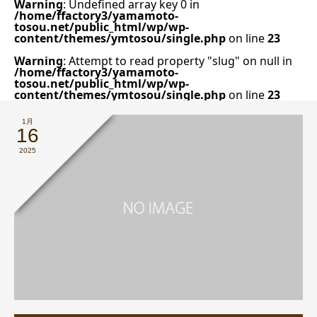
Warning
: Undefined array key 0 in
/home/ffactory3/yamamoto-
tosou.net/public_html/wp/wp-
content/themes/ymtosou/single.php
on line
23
Warning
: Attempt to read property "slug" on null in
/home/ffactory3/yamamoto-
tosou.net/public_html/wp/wp-
content/themes/ymtosou/single.php
on line
23
1月
16
2025