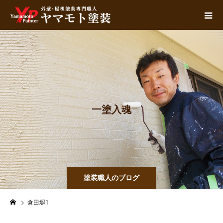
一
塗
入
魂
塗装職人のブログ
倉田塀1