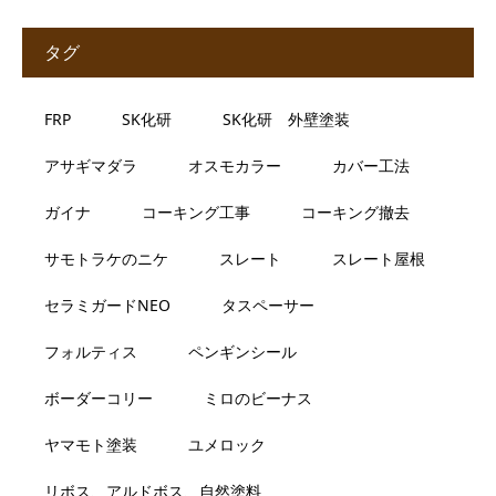
タグ
FRP
SK化研
SK化研 外壁塗装
アサギマダラ
オスモカラー
カバー工法
ガイナ
コーキング工事
コーキング撤去
サモトラケのニケ
スレート
スレート屋根
セラミガードNEO
タスペーサー
フォルティス
ペンギンシール
ボーダーコリー
ミロのビーナス
ヤマモト塗装
ユメロック
リボス、アルドボス、自然塗料