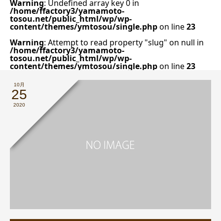
Warning
: Undefined array key 0 in
/home/ffactory3/yamamoto-
tosou.net/public_html/wp/wp-
content/themes/ymtosou/single.php
on line
23
Warning
: Attempt to read property "slug" on null in
/home/ffactory3/yamamoto-
tosou.net/public_html/wp/wp-
content/themes/ymtosou/single.php
on line
23
10月
25
2020