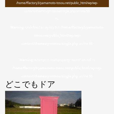
/home/ffactory3/yamamoto-tosou.net/public_html/wp/wp-
content/themes/ymtosou/single.php on line
55
">
Warning
: Undefined array key 0 in
/home/ffactory3/yamamoto-
tosou.net/public_html/wp/wp-
content/themes/ymtosou/single.php
on line
55
Warning
: Attempt to read property "name" on null in
/home/ffactory3/yamamoto-tosou.net/public_html/wp/wp-
content/themes/ymtosou/single.php
on line
55
どこでもドア