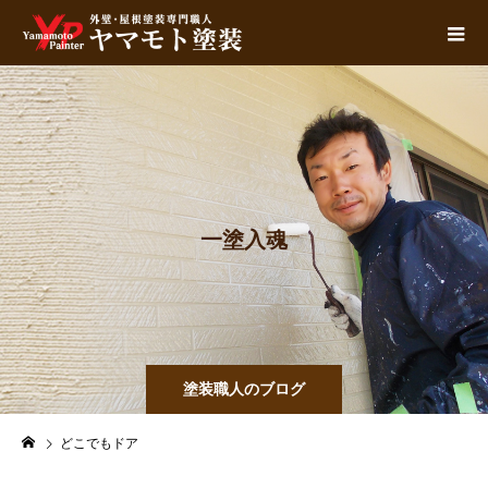
一
塗
入
魂
塗装職人のブログ
どこでもドア