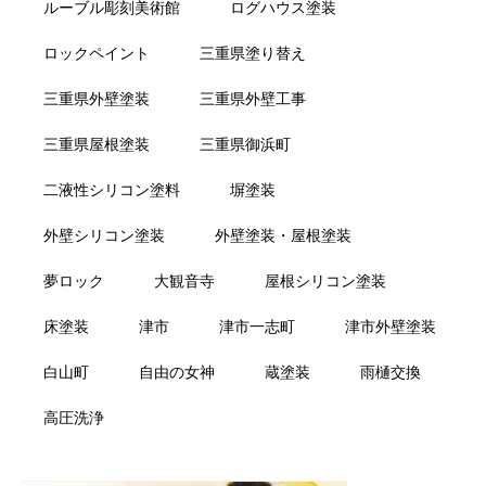
ルーブル彫刻美術館
ログハウス塗装
ロックペイント
三重県塗り替え
三重県外壁塗装
三重県外壁工事
三重県屋根塗装
三重県御浜町
二液性シリコン塗料
塀塗装
外壁シリコン塗装
外壁塗装・屋根塗装
夢ロック
大観音寺
屋根シリコン塗装
床塗装
津市
津市一志町
津市外壁塗装
白山町
自由の女神
蔵塗装
雨樋交換
高圧洗浄