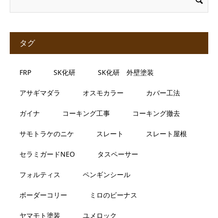
タグ
FRP
SK化研
SK化研 外壁塗装
アサギマダラ
オスモカラー
カバー工法
ガイナ
コーキング工事
コーキング撤去
サモトラケのニケ
スレート
スレート屋根
セラミガードNEO
タスペーサー
フォルティス
ペンギンシール
ボーダーコリー
ミロのビーナス
ヤマモト塗装
ユメロック