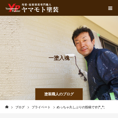
一
塗
入
魂
塗装職人のブログ
ブログ
プライベート
めっちゃ久しぶりの投稿です(*_*;