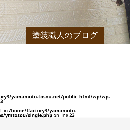
塗装職人のブログ
ory3/yamamoto-tosou.net/public_html/wp/wp-
23
ll in
/home/ffactory3/yamamoto-
es/ymtosou/single.php
on line
23