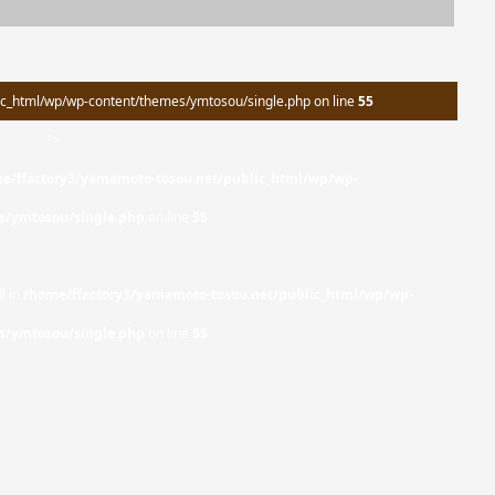
c_html/wp/wp-content/themes/ymtosou/single.php on line
55
">
e/ffactory3/yamamoto-tosou.net/public_html/wp/wp-
s/ymtosou/single.php
on line
55
l in
/home/ffactory3/yamamoto-tosou.net/public_html/wp/wp-
s/ymtosou/single.php
on line
55