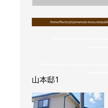
/home/ffactory3/yamamoto-tosou.net/publi
Warning
: Undefined array key 0 in
/hom
content/theme
Warning
: Attempt to read property "name" on nul
content/theme
山本邸1