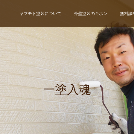
ヤマモト塗装について
外壁塗装のキホン
無料診
一
塗
入
魂