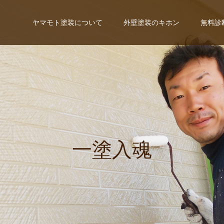
ヤマモト塗装について
外壁塗装のキホン
無料診
一
塗
入
魂