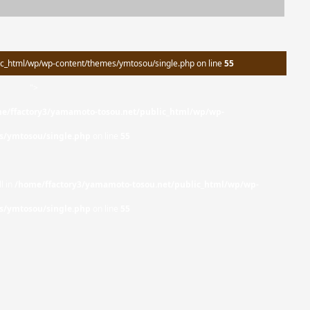
c_html/wp/wp-content/themes/ymtosou/single.php on line
55
">
e/ffactory3/yamamoto-tosou.net/public_html/wp/wp-
s/ymtosou/single.php
on line
55
l in
/home/ffactory3/yamamoto-tosou.net/public_html/wp/wp-
s/ymtosou/single.php
on line
55