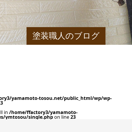
塗装職人のブログ
ory3/yamamoto-tosou.net/public_html/wp/wp-
23
ll in
/home/ffactory3/yamamoto-
es/ymtosou/single.php
on line
23