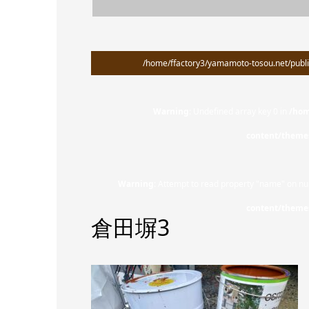
/home/ffactory3/yamamoto-tosou.net/publi
Warning
: Undefined array key 0 in
/hom
content/theme
Warning
: Attempt to read property "name" on nul
content/theme
倉田塀3