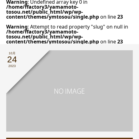
Warning
: Undefined array key 0 in
/home/ffactory3/yamamoto-
tosou.net/public_html/wp/wp-
content/themes/ymtosou/single.php
on line
23
Warning
: Attempt to read property "slug" on null in
/home/ffactory3/yamamoto-
tosou.net/public_html/wp/wp-
content/themes/ymtosou/single.php
on line
23
10月
24
2023