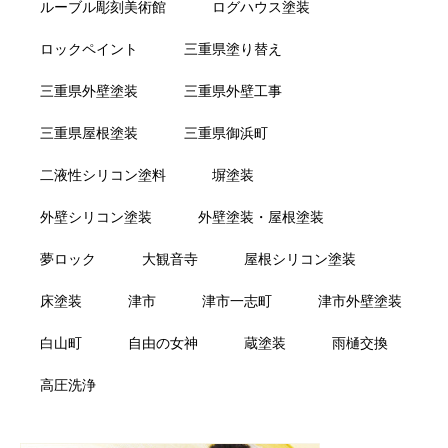
ルーブル彫刻美術館
ログハウス塗装
ロックペイント
三重県塗り替え
三重県外壁塗装
三重県外壁工事
三重県屋根塗装
三重県御浜町
二液性シリコン塗料
塀塗装
外壁シリコン塗装
外壁塗装・屋根塗装
夢ロック
大観音寺
屋根シリコン塗装
床塗装
津市
津市一志町
津市外壁塗装
白山町
自由の女神
蔵塗装
雨樋交換
高圧洗浄