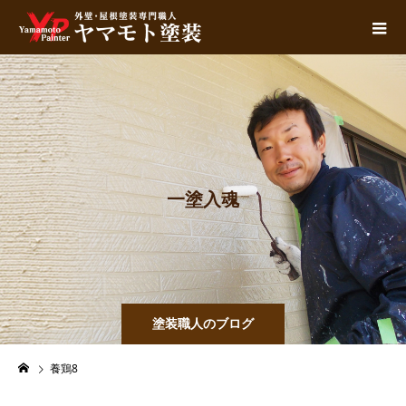
一
塗
入
魂
塗装職人のブログ
養鶏8