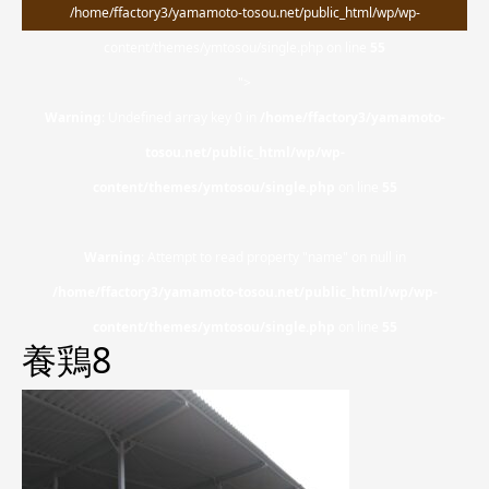
/home/ffactory3/yamamoto-tosou.net/public_html/wp/wp-
content/themes/ymtosou/single.php on line
55
">
Warning
: Undefined array key 0 in
/home/ffactory3/yamamoto-
tosou.net/public_html/wp/wp-
content/themes/ymtosou/single.php
on line
55
Warning
: Attempt to read property "name" on null in
/home/ffactory3/yamamoto-tosou.net/public_html/wp/wp-
content/themes/ymtosou/single.php
on line
55
養鶏8