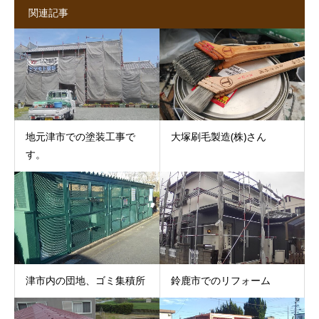
関連記事
地元津市での塗装工事で
大塚刷毛製造(株)さん
す。
津市内の団地、ゴミ集積所
鈴鹿市でのリフォーム