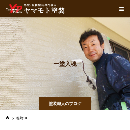
一
塗
入
魂
塗装職人のブログ
養鶏10