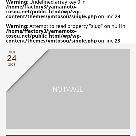
Warning
: Undefined array key 0 in
/home/ffactory3/yamamoto-
tosou.net/public_html/wp/wp-
content/themes/ymtosou/single.php
on line
23
Warning
: Attempt to read property "slug" on null in
/home/ffactory3/yamamoto-
tosou.net/public_html/wp/wp-
content/themes/ymtosou/single.php
on line
23
10月
24
2023