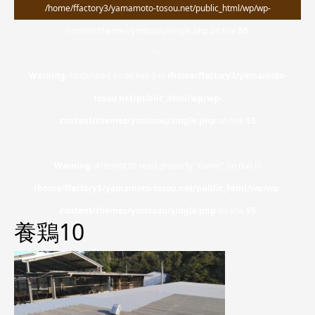
/home/ffactory3/yamamoto-tosou.net/public_html/wp/wp-
content/themes/ymtosou/single.php on line
55
">
Warning
: Undefined array key 0 in
/home/ffactory3/yamamoto-
tosou.net/public_html/wp/wp-
content/themes/ymtosou/single.php
on line
55
Warning
: Attempt to read property "name" on null in
/home/ffactory3/yamamoto-tosou.net/public_html/wp/wp-
content/themes/ymtosou/single.php
on line
55
養鶏10