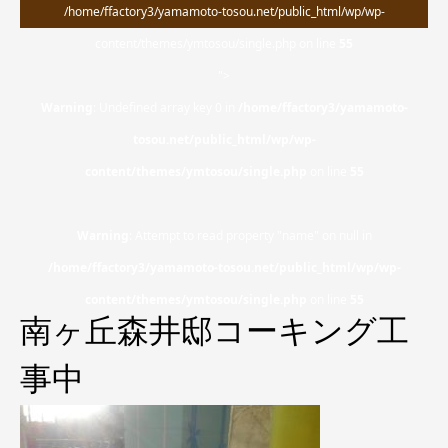
/home/ffactory3/yamamoto-tosou.net/public_html/wp/wp-
content/themes/ymtosou/single.php on line
55
">
Warning
: Undefined array key 0 in
/home/ffactory3/yamamoto-
tosou.net/public_html/wp/wp-
content/themes/ymtosou/single.php
on line
55
Warning
: Attempt to read property "name" on null in
/home/ffactory3/yamamoto-tosou.net/public_html/wp/wp-
content/themes/ymtosou/single.php
on line
55
南ヶ丘森井邸コーキング工
事中