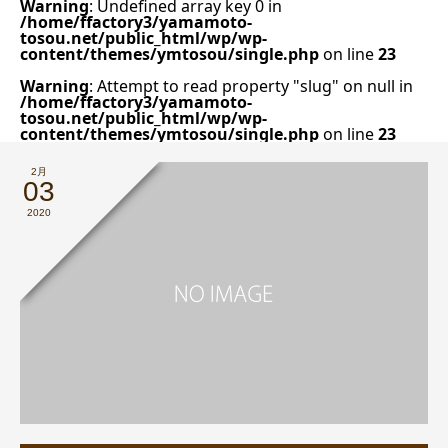
Warning
: Undefined array key 0 in
/home/ffactory3/yamamoto-
tosou.net/public_html/wp/wp-
content/themes/ymtosou/single.php
on line
23
Warning
: Attempt to read property "slug" on null in
/home/ffactory3/yamamoto-
tosou.net/public_html/wp/wp-
content/themes/ymtosou/single.php
on line
23
2月
03
2020