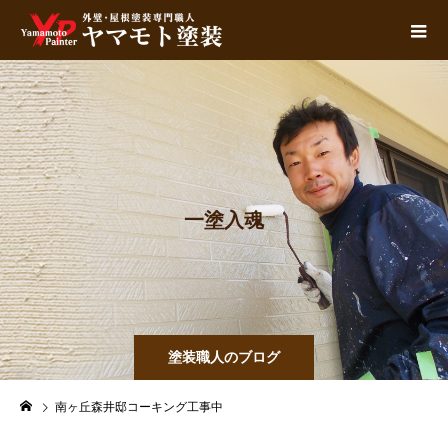
一
塗
入
魂
塗装職人のブログ
南ヶ丘森井邸コーキング工事中