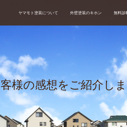
ヤマモト塗装について
外壁塗装のキホン
無料診
お
客
様
の
感
想
を
ご
紹
介
し
ま