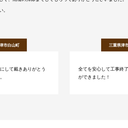
い。
津市白山町
三重県津
にして戴きありがとう
全てを安心して工事終
。
ができました！