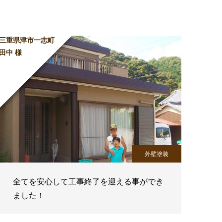
三重県津市一志町
田中 様
外壁塗装
全てを安心して工事終了を迎える事ができ
ました！