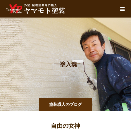
一
塗
入
魂
塗装職人のブログ
自由の女神